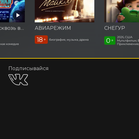
Смешарики сквозь вселенные
АВИАРЕЖИМ
СНЕГУР
2026, США
18
0
+
биография, музыка, драма
+
Мультфильм, 
кая комедия
Приключения
Подписывайся