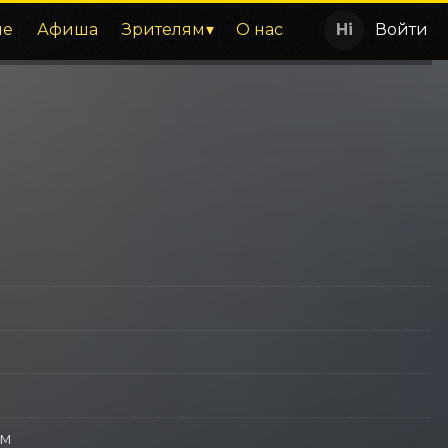
ие
Афиша
Зрителям
О нас
Войти
ум