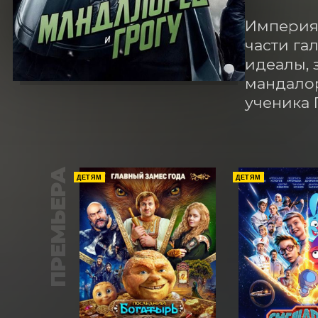
Империя 
части га
идеалы, 
мандалор
ученика 
ПРЕМЬЕРА
ДЕТЯМ
ДЕТЯМ