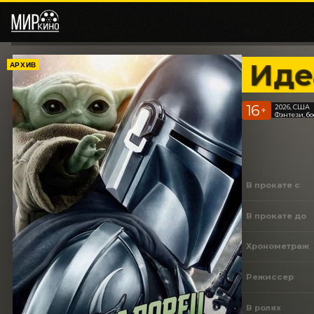
Иде
АРХИВ
16
2026, США
+
Фэнтези, б
В прокате с
В прокате до
Хронометраж
Режиссер
В ролях