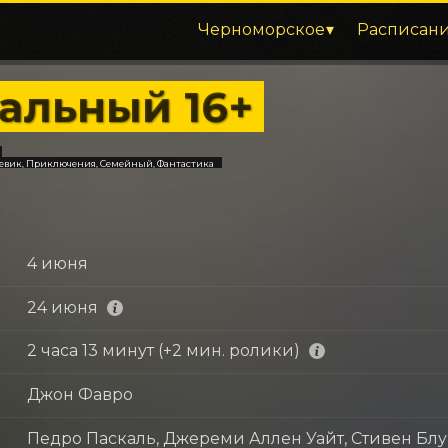
Черноморское
Расписан
альный 16+
оевик, Приключения, Семейный, Фантастика
4 июня
24 июня
2 часа 13 минут (+2 мин. ролики)
Джон Фавро
Педро Паскаль, Джереми Аллен Уайт, Стивен Бл