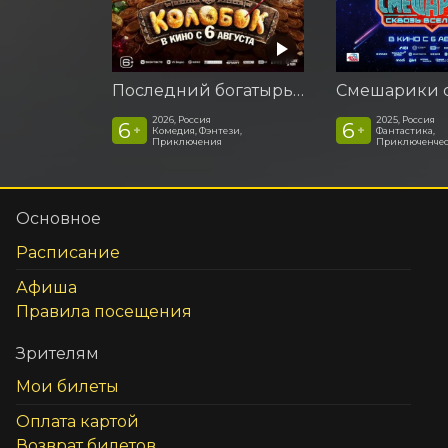
Последний богатырь. Колобок
2026, Россия
2025, Россия
6
6
+
+
Комедия, Фэнтези,
Фантастика,
Приключения
Приключенчес
Основное
Расписание
Афиша
Правила посещения
Зрителям
Мои билеты
Оплата картой
Возврат билетов