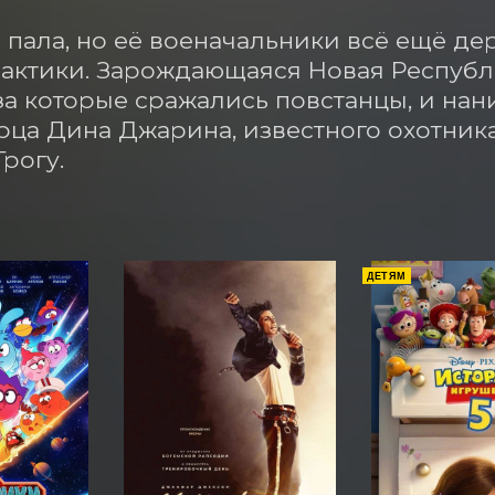
пала, но её военачальники всё ещё де
лактики. Зарождающаяся Новая Республи
за которые сражались повстанцы, и нан
ца Дина Джарина, известного охотника 
Грогу.
ДЕТЯМ