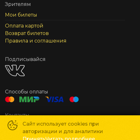
Зрителям
Мои билеты
Оплата картой
Возврат билетов
Правила и соглашения
Подписывайся
Способы оплаты
Контакты
Касса
+7 978 922-53-53
Сайт использует cookies при
авторизации и для аналитики
Рекламодателям
+7 978 791-69-09
Принять
Читать подробнее
Рекламодателям
marketing@liniyakino.ru