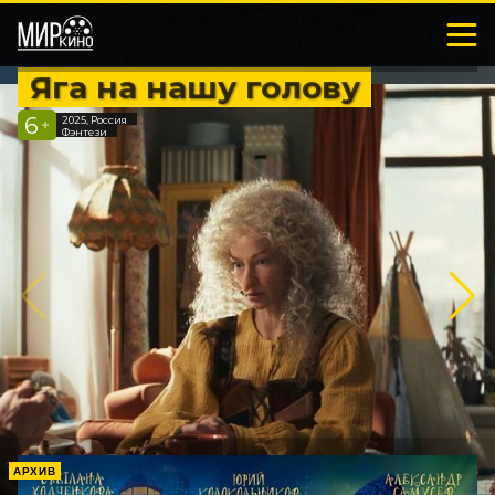
Яга на нашу голову
6
2025, Россия
+
Фэнтези
АРХИВ